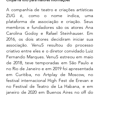
Clique na foto para maiores informações
A companhia de teatro e criações artísticas
ZUG é, como o nome indica, uma
plataforma de associação e criação. Seus
membros e fundadores são os atores Ana
Carolina Godoy e Rafael Steinhauser. Em
2016, os dois atores decidiram iniciar sua
associação. VenuS resultou do processo
criativo entre eles e o diretor convidado Luiz
Fernando Marques. VenuS estreou em maio
de 2018, teve temporadas em São Paulo e
no Rio de Janeiro e em 2019 foi apresentada
em Curitiba, no Artplay de Moscow, no
festival internacional High Fest de Erevan e
no Festival de Teatro de La Habana, e em
janeiro de 2020 em Buenos Aires no off do
Festival FIBA. A Companhia ZUG já está
preparando seu novo trabalho que será
estreado no final de 2020.