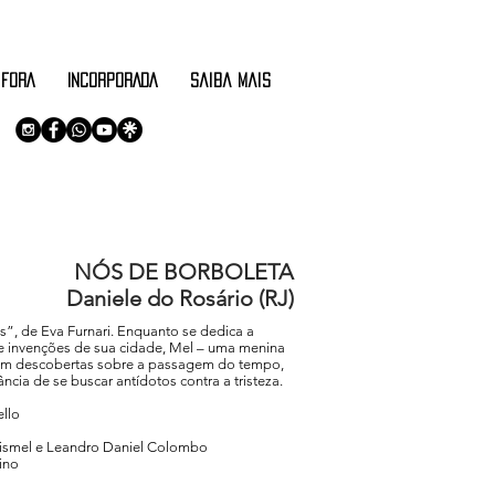
 FORA
INCORPORADA
saiba mais
NÓS DE BORBOLETA
Daniele do Rosário (RJ)
ós”, de Eva Furnari. Enquanto se dedica a
e invenções de sua cidade, Mel – uma menina
om descobertas sobre a passagem do tempo,
cia de se buscar antídotos contra a tristeza.
ello
 Pismel e Leandro Daniel Colombo
ino