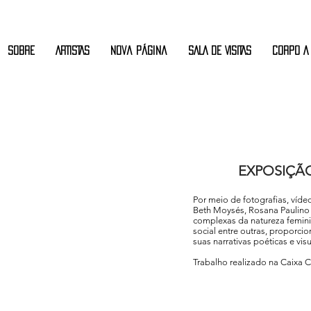
Sobre
ARTISTAS
Nova página
SALA DE VISITAS
CORPO A
EXPOSIÇÃO
Por meio de fotografias, víde
Beth Moysés, Rosana Paulino
complexas da natureza femini
social entre outras, proporc
suas narrativas poéticas e vi
Trabalho realizado na Caixa C