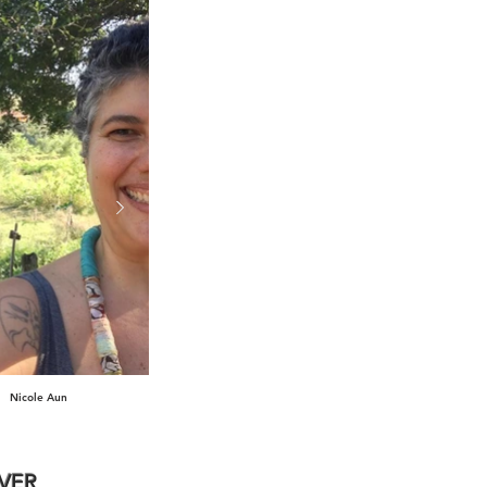
Nicole Aun
Tainã Bispo
EVER