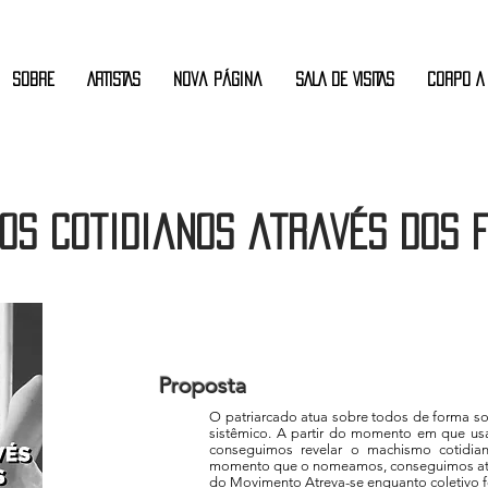
Sobre
ARTISTAS
Nova página
SALA DE VISITAS
CORPO A
os cotidianos através dos 
Proposta
O patriarcado atua sobre todos de forma sofi
sistêmico. A partir do momento em que usa
conseguimos revelar o machismo cotidiano
momento que o nomeamos, conseguimos atuar
do Movimento Atreva-se enquanto coletivo f