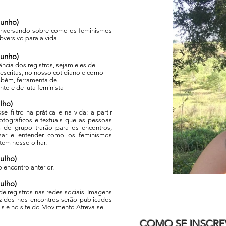
junho)
conversando sobre como os feminismos
ubversivo para a vida.
junho)
ncia dos registros, sejam eles de
escritas, no nosso cotidiano e como
bém, ferramenta de
to e de luta feminista
lho)
e filtro na prática e na vida: a partir
fotográficos e textuais que as pessoas
m do grupo trarão para os encontros,
sar e entender como os feminismos
tem nosso olhar.
julho)
 encontro anterior.
julho)
de registros nas redes sociais. Imagens
zidos nos encontros serão publicados
is e no site do Movimento Atreva-se.
COMO SE INSCR