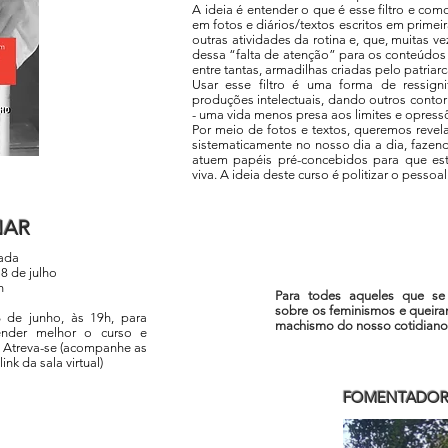
A ideia é entender o que é esse filtro e c
em fotos e diários/textos escritos em primei
outras atividades da rotina e, que, muitas v
dessa “falta de atenção” para os conteúdo
entre tantas, armadilhas criadas pelo patriar
Usar esse filtro é uma forma de ressigni
produções intelectuais, dando outros conto
- uma vida menos presa aos limites e opress
Por meio de fotos e textos, queremos revel
sistematicamente no nosso dia a dia, faz
atuem papéis pré-concebidos para que es
viva. A ideia deste curso é politizar o pessoa
ONAR
cada
18 de julho
h
Para todes aqueles que se 
sobre os feminismos e queiram
 de junho, às 19h, para
machismo do nosso cotidiano
ender melhor o curso e
 Atreva-se (acompanhe as
ink da sala virtual)
FOMENTADOR