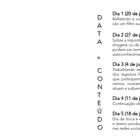
Dia 1 (20 de 
D
Refletindo e 
são um filtro s
A
T
Dia 2 (27 de 
Sobre a importâ
A
imagens ou de 
podem ser, tam
autoconhecimen
e
Dia 3 (4 de ju
C
Trabalhando ess
dos registros 
O
que participa
iremos conver
N
atuam e subver
T
Dia 4 (11 de 
E
Continuação do
​Ú
Dia 5 (18 de 
D
Dia de troca e 
e textos produ
O
nas redes socia