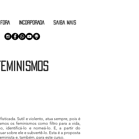
 FORA
INCORPORADA
saiba mais
feminismos
sticada. Sutil e violento, atua sempre, pois é
mos os feminismos como filtro para a vida,
, identificá-lo e nomeá-lo. E, a partir do
 sobre ele e subvertê-lo. Esta é a proposta
eminista e, também, para este curso.