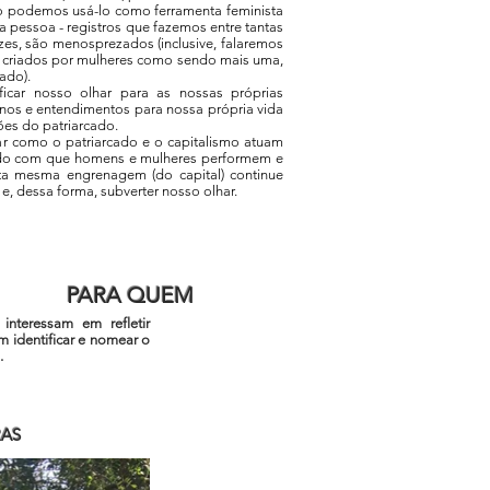
omo podemos usá-lo como ferramenta feminista
ra pessoa - registros que fazemos entre tantas
ezes, são menosprezados (inclusive, falaremos
s criados por mulheres como sendo mais uma,
cado).
ficar nosso olhar para as nossas próprias
rnos e entendimentos para nossa própria vida
ões do patriarcado.
ar como o patriarcado e o capitalismo atuam
endo com que homens e mulheres performem e
ta mesma engrenagem (do capital) continue
l e, dessa forma, subverter nosso olhar.
PARA QUEM
interessam em refletir
 identificar e nomear o
.
AS