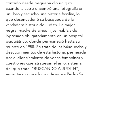
contado desde pequeña dio un giro
cuando la actriz encontró una fotografía en
un libro y escuchó una historia familiar, lo
que desencadenó su búsqueda de la
verdadera historia de Judith. La mujer
negra, madre de cinco hijos, había sido
ingresada obligatoriamente en un hospital
psiquiátrico, donde permaneció hasta su
muerte en 1958. Se trata de las búsquedas y
descubrimientos de esta historia, permeada
por el silenciamiento de voces femeninas y
cuestiones que atraviesan el asilo. sistema
del que trata. “BUSCANDO A JUDITH”,
espectáculo creado por Jéssica y Pedro Sá
Moraes, quien también firma la dirección.
Haga clic en la foto para obtener más
información