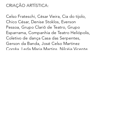
CRIAÇÃO ARTÍSTICA:
Celso Frateschi, César Vieira, Cia do tijolo,
Chico César, Denise Stoklos, Everson
Pessoa, Grupo Clariô de Teatro, Grupo
Esparrama, Companhia de Teatro Heliópolis,
Coletivo de dança Casa das Serpentes,
Gerson da Banda, José Celso Martinez
Corrêa, Leda Maria Martins, Nilcéia Vicente
e Renata Carvalho.
Direção: Luiz Fernando Marques
Dramaturgia: Dione Carlos
Criação Audiovisual: Flavio Barollo
Captação de imagens: Flávio Barollo, Alécio
Cezar (drone) e Igor Marotti (Chico César e
Teatro Oficina)
Trilha original: Gustavo Sarzi
Assistente de filmagem: Lucas Vedovoto
Figurino Renata Carvalho e Nilcéia Vicente:
Dudu Bertholini
Produção: Rodrigo Fidelis - Corpo
Rastreado
Projeto e Realização: CCSP / Curadoria de