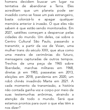
homens decidem buscar um lugar na
tentativa de abandonar a Terra. Eles
acreditam que um planeta pode ser
invadido como se fosse um país estrangeiro,
basta colonizá-lo e apagar qualquer
memória anterior à invasão. O que eles não
sabem é que estão sendo monitorados. Em
2027, satélites começam a despencar pelas
cidades do mundo. Um deles, cai sobre o
Centro Cultural São Paulo, passando a
transmitir, a partir da voz de Vivian, uma
mulher trans do século XXII, que atua como
uma mestra de cerimônias do futuro,
mensagens capturadas de outros tempos.
Trechos de uma peça de 1965 sobre
liberdade, marchas militares em 1968,
diretas já em 1983, passeatas em 2013,
eleições em 2018, pandemia em 2020, um
robô chinês invadindo Marte em 2021. A
cada momento da transmissão, a história
não contada ganha voz e corpo por meio de
suas testemunhas anônimas, atraindo a
atenção de todo o mundo. Será que
estamos prontos para ouvir o que elas têm a
nos dizer?