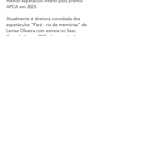
melhor espetáculo infantil pelo prêmio
APCA em 2023.
Atualmente é diretora convidada dos
espetáculos “Pará - rio de memórias” de
Lenise Oliveira com estreia no Sesc
Consolação em 2025, do espetáculo
“Descubra um jeito de me encontrar no
futuro - uma conversa entre Zumbi e
Besouro” co-idealização com Oda Silva, e
“Adulto” de Fran Ferraretto.
ESPETÁCULOS EM CIRCULAÇÃO
Magnólia (2024)
Zebra sem nome (2023)
Clique na foto para maiores informações
#censuranuncamais