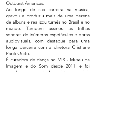
Outburst Americas.
Ao longo de sua carreira na música,
gravou e produziu mais de uma dezena
de álbuns e realizou turnês no Brasil e no
mundo. Também assinou as trilhas
sonoras de inúmeros espetáculos e obras
audiovisuais, com destaque para uma
longa parceria com a diretora Cristiane
Paoli Quito.
É curadora de dança no MIS - Museu da
Imagem e do Som desde 2011, e foi
curadora convidada de projetos especiais
na Virada Cultural de São Paulo. É
diretora artística do RISCO Festival, série
de eventos multi-linguagem abordando o
risco artístico, que teve duas edições em
São Paulo. No último ano, assumiu a
coordenação de programação e
comunicação do Festival Cultura Inglesa.
Dentre seus projetos artísticos recentes,
destaca-se a tradução e direção do