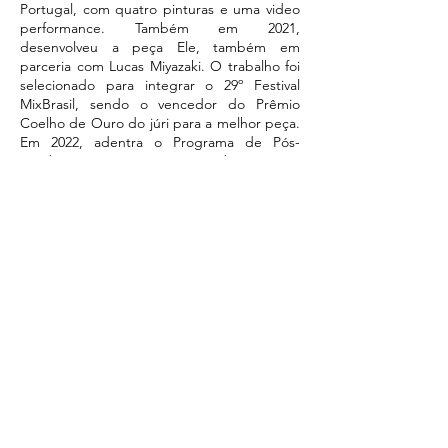
Portugal, com quatro pinturas e uma video
performance. Também em 2021,
desenvolveu a peça Ele, também em
parceria com Lucas Miyazaki. O trabalho foi
selecionado para integrar o 29º Festival
MixBrasil, sendo o vencedor do Prêmio
Coelho de Ouro do júri para a melhor peça.
Em 2022, adentra o Programa de Pós-
Graduação em Artes Cênicas da USP com
pesquisa sobre suas duas peças, biodrama,
performatividade e trajetórias
transmasculinas, sob a orientação do Prof.
Marcos Aurélio Bulhões Martins.
ESPETÁCULOS EM CIRCULAÇÃO
Culpa (2022)
Ele (2021)
Não ela - o que é bom está sempre sendo
destruído. (2020)
Clique na foto para maiores informações