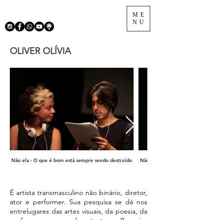
ME
NU
OLIVER OLÍVIA
Não ela - O que é bom está sempre sendo destruído
Não ela - O que é bom está sempr
É artista transmasculino não binário, diretor,
ator e performer. Sua pesquisa se dá nos
entrelugares das artes visuais, da poesia, da