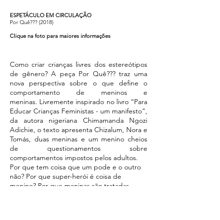
ESPETÁCULO EM CIRCULAÇÃO
Por Quê??? (2018)
Clique na foto para maiores informações
Como criar crianças livres dos estereótipos
de gênero? A peça Por Quê??? traz uma
nova perspectiva sobre o que define o
comportamento de meninos e
meninas. Livremente inspirado no livro “Para
Educar Crianças Feministas - um manifesto”,
da autora nigeriana Chimamanda Ngozi
Adichie, o texto apresenta Chizalum, Nora e
Tomás, duas meninas e um menino cheios
de questionamentos sobre
comportamentos impostos pelos adultos.
Por que tem coisa que um pode e o outro
não? Por que super-herói é coisa de
menino? Por que meninas são tratadas
como bonecas? Por que homem não chora?
A partir de questionamentos como esses, a
dupla de autoras provoca e convida o