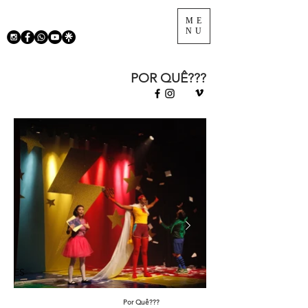
ME
NU
POR QUÊ???
ES
Por Quê???