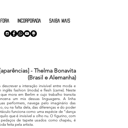
 FORA
INCORPORADA
saiba mais
aparências] - Thelma Bonavita
(Brasil e Alemanha)
 descrever a interação invisível entre moda e
 inglês fashion (moda) e flesh (carne). Neste
, que mora em Berlim e cujo trabalho transita
encena um mix dessas linguagens. A linha
as performers, navega pelo imaginário das
, ou na falta dela, das diferenças e do poder
etáculo funciona como uma espécie de “dança
uilo que é invisível a olho nu. O figurino, com
é pedaços de tapete usados como chapéu, é
a feita pela artista.