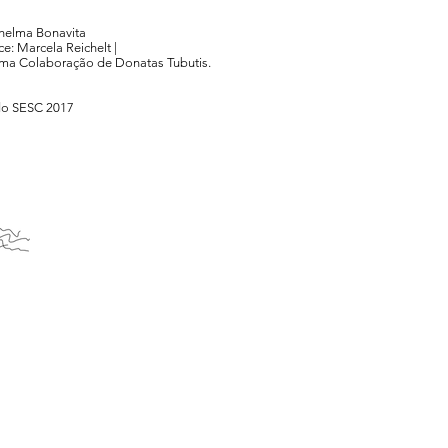
Thelma Bonavita
: Marcela Reichelt |
mma Colaboração de Donatas Tubutis.
 do SESC 2017