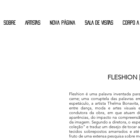
Sobre
ARTISTAS
Nova página
SALA DE VISITAS
CORPO A
FLESHION [
Fleshion é uma palavra inventada para
carne; uma corruptela das palavras em
espetáculo, a artista Thelma Bonavita
entre dança, moda e artes visuais 
condutora da obra, em que atuam du
aparências, do impacto na compreensão
da imagem. Segundo a diretora, o esp
coleção” e traduz um desejo de tocar aq
tecidos sobrepostos amarrados e at
fruto de uma extensa pesquisa sobre mod