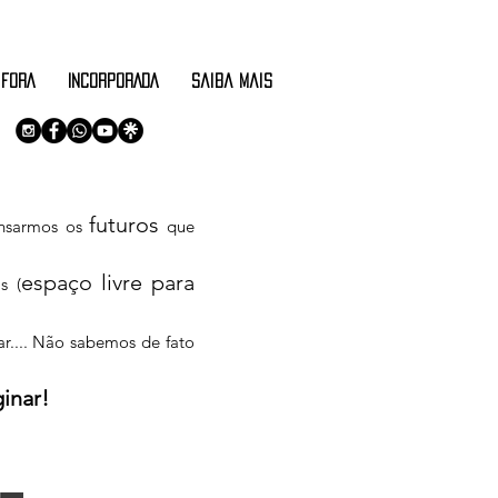
 FORA
INCORPORADA
saiba mais
futuros
nsarmos os
que
espaço livre para
s (
r.... Não sabemos de fato
inar!