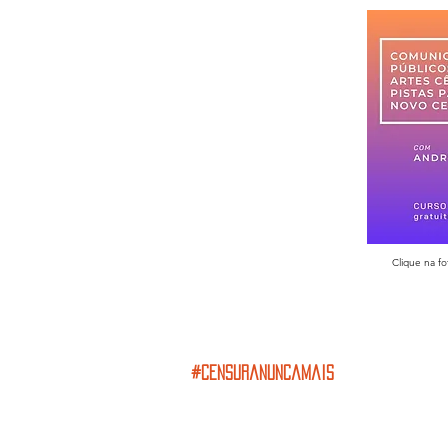
Clique na f
#censuranuncamais