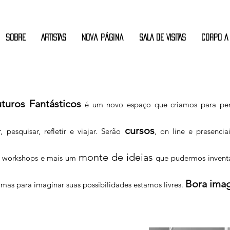
Sobre
ARTISTAS
Nova página
SALA DE VISITAS
CORPO A
turos Fantásticos
é um novo espaço que criamos para pe
cursos
 pesquisar, refletir e viajar. Serão
, on line e presenciai
monte de ideias
os, workshops e mais um
que pudermos inventa
Bora imag
 mas para imaginar suas possibilidades estamos livres.