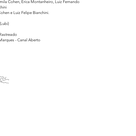
ila Cohen, Erica Montanheiro, Luiz Fernando
hini
hen e Luiz Felipe Bianchini.
(Lubi)
 Rastreado
 Marques - Canal Aberto
 the bed / Todavía en la Cama
Ainda sobre a cama / Sti