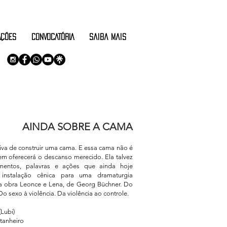
AÇÕES
CONVOCATÓRIA
saiba mais
AINDA SOBRE A CAMA
tiva de construir uma cama. E essa cama não é
em oferecerá o descanso merecido. Ela talvez
imentos, palavras e ações que ainda hoje
instalação cênica para uma dramaturgia
da obra Leonce e Lena, de Georg Büchner. Do
Do sexo à violência. Da violência ao controle.
(Lubi)
ntanheiro