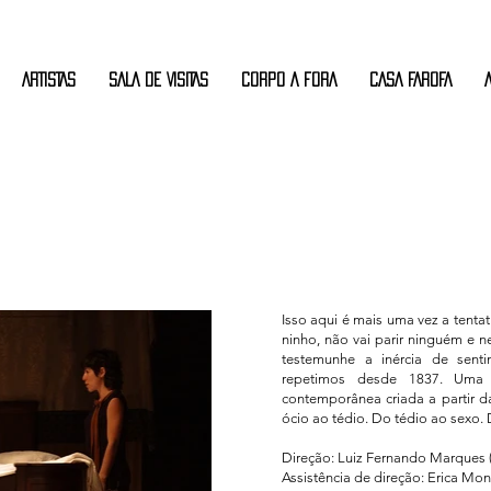
ARTISTAS
SALA DE VISITAS
CORPO A FORA
CASA FAROFA
Isso aqui é mais uma vez a tenta
ninho, não vai parir ninguém e n
testemunhe a inércia de sent
repetimos desde 1837. Uma 
contemporânea criada a partir 
ócio ao tédio. Do tédio ao sexo. 
Direção: Luiz Fernando Marques 
Assistência de direção: Erica Mo