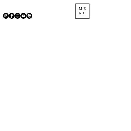
ME
NU