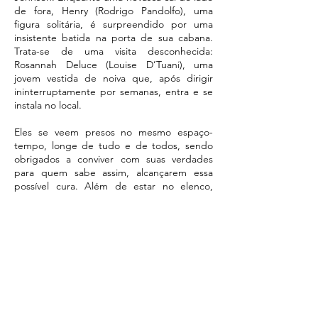
de fora, Henry (Rodrigo Pandolfo), uma
figura solitária, é surpreendido por uma
insistente batida na porta de sua cabana.
Trata-se de uma visita desconhecida:
Rosannah Deluce (Louise D’Tuani), uma
jovem vestida de noiva que, após dirigir
ininterruptamente por semanas, entra e se
instala no local.
Eles se veem presos no mesmo espaço-
tempo, longe de tudo e de todos, sendo
obrigados a conviver com suas verdades
para quem sabe assim, alcançarem essa
possível cura. Além de estar no elenco,
Pandolfo também dirige a encenação.
Maiores informações, clique na foto.
Trabalho realizado no CCSP (2022)