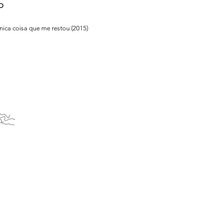
O
 única coisa que me restou (2015)
Aquilo que me arrancaram foi a única coisa que me r