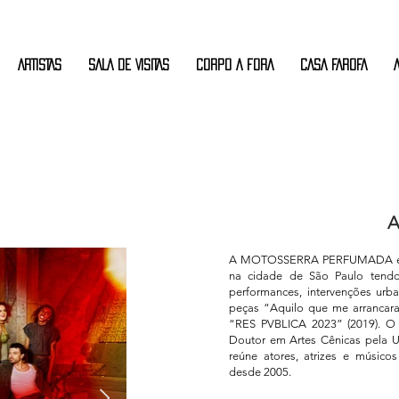
ARTISTAS
SALA DE VISITAS
CORPO A FORA
CASA FAROFA
A MOTOSSERRA PERFUMADA é um
na cidade de São Paulo tendo
performances, intervenções urban
peças “Aquilo que me arrancara
“RES PVBLICA 2023” (2019). O 
Doutor em Artes Cênicas pela Un
reúne atores, atrizes e músic
desde 2005.