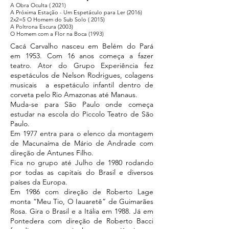
A Obra Oculta ( 2021)
A Próxima Estação - Um Espetáculo para Ler (2016)
2x2=5 O Homem do Sub Solo ( 2015)
A Poltrona Escura (2003)
O Homem com a Flor na Boca (1993)
Cacá Carvalho nasceu em Belém do Pará
em 1953. Com 16 anos começa a fazer
teatro. Ator do Grupo Experiência fez
espetáculos de Nelson Rodrigues, colagens
musicais a espetáculo infantil dentro de
corveta pelo Rio Amazonas até Manaus.
Muda-se para São Paulo onde começa
estudar na escola do Piccolo Teatro de São
Paulo.
Em 1977 entra para o elenco da montagem
de Macunaíma de Mário de Andrade com
direção de Antunes Filho.
Fica no grupo até Julho de 1980 rodando
por todas as capitais do Brasil e diversos
países da Europa.
Em 1986 com direção de Roberto Lage
monta “Meu Tio, O Iauaretê” de Guimarães
Rosa. Gira o Brasil e a Itália em 1988. Já em
Pontedera com direção de Roberto Bacci