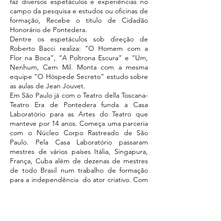
faz diversos espetáculos e experiências no
campo da pesquisa e estudos ou oficinas de
formação, Recebe o título de Cidadão
Honorário de Pontedera.
Dentre os espetáculos sob direção de
Roberto Bacci realiza: “O Homem com a
Flor na Boca”, “A Poltrona Escura” e “Um,
Nenhum, Cem Mil. Monta com a mesma
equipe “O Hóspede Secreto” estudo sobre
as aulas de Jean Jouvet.
Em São Paulo já com o Teatro della Toscana-
Teatro Era de Pontedera funda a Casa
Laboratório para as Artes do Teatro que
manteve por 14 anos. Começa uma parceria
com o Núcleo Corpo Rastreado de São
Paulo. Pela Casa Laboratório passaram
mestres de vários países Itália, Singapura,
França, Cuba além de dezenas de mestres
de todo Brasil num trabalho de formação
para a independência do ator criativo. Com
parceria de Roberto Bacci dirige “O
Homem Provisório” a partir de Grande
Sertão Veredas. ‘Os Figurantes” estudo
urbano. Em 2015 “A ingratidão é Fria como