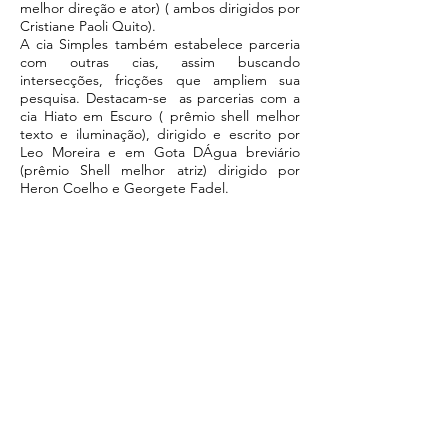
melhor direção e ator) ( ambos dirigidos por
Cristiane Paoli Quito).
A cia Simples também estabelece parceria
com outras cias, assim buscando
intersecções, fricções que ampliem sua
pesquisa. Destacam-se as parcerias com a
cia Hiato em Escuro ( prêmio shell melhor
texto e iluminação), dirigido e escrito por
Leo Moreira e em Gota DÁgua breviário
(prêmio Shell melhor atriz) dirigido por
Heron Coelho e Georgete Fadel.
Nos últimos anos, os atores e parceiros
músicos passaram também a se
experimentar na direção e dramaturgia.
Como resultado nasceram os espetáculos
Azirilhante, escrito e dirigido por Daniela
Duarte e Mina!, adaptado por Natalia Mallo
e Marat Descartes.
O foco principal da Cia é a construção de
um Teatro para Todos. Para isso uma
pesquisa que se engaje numa comunicação
simples sem abrir mão da sensibilidade e
estética necessária para isso. E sustentando
aquilo que há de mais humano no viver o
teatro: a vulnerabilidade e a potência, não