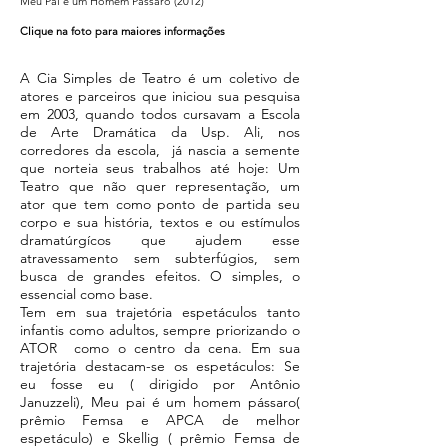
Meu Pai é um Homem Pássaro (2012)
Clique na foto para maiores informações
A Cia Simples de Teatro é um coletivo de
atores e parceiros que iniciou sua pesquisa
em 2003, quando todos cursavam a Escola
de Arte Dramática da Usp. Ali, nos
corredores da escola, já nascia a semente
que norteia seus trabalhos até hoje: Um
Teatro que não quer representação, um
ator que tem como ponto de partida seu
corpo e sua história, textos e ou estímulos
dramatúrgícos que ajudem esse
atravessamento sem subterfúgios, sem
busca de grandes efeitos. O simples, o
essencial como base.
Tem em sua trajetória espetáculos tanto
infantis como adultos, sempre priorizando o
ATOR como o centro da cena. Em sua
trajetória destacam-se os espetáculos: Se
eu fosse eu ( dirigido por Antônio
Januzzeli), Meu pai é um homem pássaro(
prêmio Femsa e APCA de melhor
espetáculo) e Skellig ( prêmio Femsa de