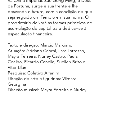
na China Imperial. Zao Gong Ming, o Deus
da Fortuna, surge à sua frente e lhe
desvenda o futuro, com a condição de que
seja erguido um Templo em sua honra. O
proprietário deixará as formas primitivas de
acumulação do capital para dedicar-se à
especulação financeira.
Texto e direção: Márcio Marciano
Atuação: Adriano Cabral, Lara Torrezan,
Mayra Ferreira, Nuriey Castro, Paula
Coelho, Ricardo Canella, Suellen Brito e
Vítor Blam
Pesquisa: Coletivo Alfenim
Direção de arte e figurinos: Vilmara
Georgina
Direção musical: Mayra Ferreira e Nuriey
Castro
Composições musicais: Wilame A.C. e
Coletivo Alfenim
Cenário e iluminação: Márcio Marciano
Projeto gráfico: Marcello Tostes
Produção executiva: Gabriela Arruda
Realização: Coletivo Alfenim