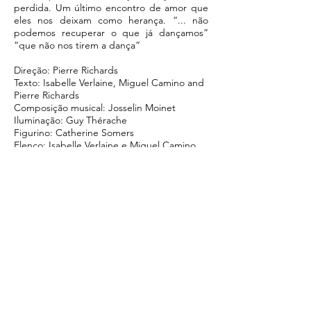
perdida. Um último encontro de amor que
eles nos deixam como herança. “... não
podemos recuperar o que já dançamos”
“que não nos tirem a dança”
Direção: Pierre Richards
Texto: Isabelle Verlaine, Miguel Camino and
Pierre Richards
Composição musical: Josselin Moinet
Iluminação: Guy Thérache
Figurino: Catherine Somers
Elenco: Isabelle Verlaine e Miguel Camino
Músico: Josselin Moinet
Técnico e músico: Mehdi Missoumi
Foto: Valerie Burton
Trabalho realizado no XIII Festival Paideia de
Teatro 2019
#censuranuncamais