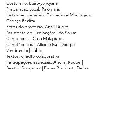
Costureiro: Luã Ayo Ayana
Preparação vocal: Palomaris
Instalação de vídeo, Captação e Montagem:
Cabaça Realiza
Fotos do processo: Anali Dupré
Assistente de iluminação: Léo Sousa
Cenotecnia - Casa Malagueta
Cenotécnicos - Alício Silva | Douglas
Vendramini | Fábio
Textos: criação colaborativa
Participações especiais: Andrei Roque |
Beatriz Gonçalves | Dama Blackout | Deusa
de Souza | Draken Maciel | Elloy Queiroz |
Emanuelli Silva | Gael Mariano | Gabrielly
Pizatto | Gustavo Barbosa | Larissa
Nascimento | Leonardo Bartolomeu | Lucca
Dantas | Luka Aron | Pedro Henrique Dias |
Riven Oliveira | Scarlet Lee | Victoria Alves |
Wiliam Fenício | Yandra Rodrigues
Parceria com as Casas de Acolhida Casa
João Nery e Casa Florescer
Idealização: Barbara Victoria, Lucas
Madureira, Rand Barbosa e Victoria Lins
Produção: Corpo Rastreado - Gabs