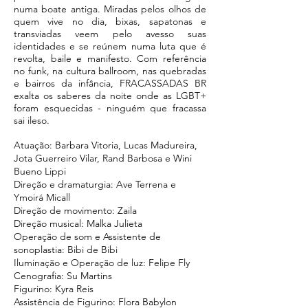
numa boate antiga. Miradas pelos olhos de
quem vive no dia, bixas, sapatonas e
transviadas veem pelo avesso suas
identidades e se reúnem numa luta que é
revolta, baile e manifesto. Com referência
no funk, na cultura ballroom, nas quebradas
e bairros da infância, FRACASSADAS BR
exalta os saberes da noite onde as LGBT+
foram esquecidas - ninguém que fracassa
sai ileso.
Atuação: Barbara Vitoria, Lucas Madureira,
Jota Guerreiro Vilar, Rand Barbosa e Wini
Bueno Lippi
Direção e dramaturgia: Ave Terrena e
Ymoirá Micall
Direção de movimento: Zaila
Direção musical: Malka Julieta
Operação de som e Assistente de
sonoplastia: Bibi de Bibi
Iluminação e Operação de luz: Felipe Fly
Cenografia: Su Martins
Figurino: Kyra Reis
Assistência de Figurino: Flora Babylon