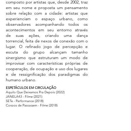
composto por artistas que, desde 2002, traz
em seu nome e proposta um pensamento
sobre relação com a cidade: artistas que
experienciam o espaço urbano, como
observadores acompanhando todos os
acontecimentos em seu entorno através
de suas ações, criando uma dança
torrencial, feita de nexos de conexão com o
lugar. O refinado jogo de percepção e
escuta do grupo alcançam tamanho
sinergismo que estruturam um modo de
improvisar com características próprias de
cooperação, de ocupação e uso dos lugares
e de ressignificação dos paradigmas do
humano urbano.
ESPETÁCULOS EM CIRCULAÇÃO
Aquilo Que Deixamos Pra Depois (2022)
JANELA43 - Filme (2021)
SETe - Performance (2018)
Corpos de Passagem - Filme (2018)
SETe -Filme (2018)
Rotas de Afetos - Filme (2017)
Corpos de Passagem - Performance (2002)
Clique na foto para maiores informações