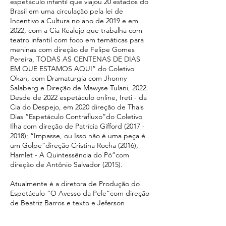
espetáculo infantil que viajou 20 estados do
Brasil em uma circulação pela lei de
Incentivo a Cultura no ano de 2019 e em
2022, com a Cia Realejo que trabalha com
teatro infantil com foco em temáticas para
meninas com direção de Felipe Gomes
Pereira, TODAS AS CENTENAS DE DIAS
EM QUE ESTAMOS AQUI” do Coletivo
Okan, com Dramaturgia com Jhonny
Salaberg e Direção de Mawyse Tulani, 2022.
Desde de 2022 espetáculo online, Ireti - da
Cia do Despejo, em 2020 direção de Thais
Dias “Espetáculo Contrafluxo”do Coletivo
Ilha com direção de Patrícia Gifford
(2017 -
2018)
; “Impasse, ou Isso não é uma peça é
um Golpe”direção Cristina Rocha (2016),
Hamlet - A Quintessência do Pó”com
direção de Antônio Salvador (2015).
Atualmente é a diretora de Produção do
Espetáculo “O Avesso da Pele”com direção
de Beatriz Barros e texto e Jeferson
Tenório.