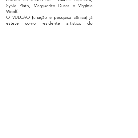
Sylvia Plath, Marguerite Duras e Virginia
Woolf.
O VULCÃO [criação e pesquisa cênica] já
esteve como residente artístico do
Programa Obras em Construção da CASA
DAS CALDEIRAS, promoveu treinamento
para artistas e desenvolveu ações reflexivas
como o jantar-pensamento R U M I N A R.
Os espetáculos criados fizeram diversas
temporadas na cidade de São Paulo e
também em São Caetano do Sul, Porto
Alegre, Recife e Rio de Janeiro. Festivais
presenciais e on-line permitiram extrapolar
fronteiras, encontrando públicos ainda mais
distantes
#censuranuncamais