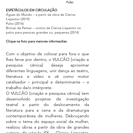
Pulso
ESPETÁCULOS EM CIRCULAÇÃO
Águas do Mundo – a partir da obra de Clarice
Lispector (2019)
Pulso (2016)
Brincar de Pensar – contos de Clarice Lispector no
palco para pessoas grandes ou pequenas (2014)
Clique na foto para maiores informacões
Com o objetivo de colocar para fora o que
lhes ferve por dentro, o VULCÃO [criação e
pesquisa cênica] deseja aproximar
diferentes linguagens, unir dança ao teatro,
literatura e vídeo e vê como motor
catalisador – principal e determinante – o
trabalho da/o intérprete.
O VULCÃO [criação e pesquisa cênica] tem
desenvolvido projetos de investigação
teatral a partir do deslocamento da
literatura para a cena e da dramaturgia
contemporânea de mulheres. Debruçando
sobre o tema do espaço social da mulher,
realizou obras a partir da obra de grandes
autoras do século XX – Clarice Lispector,