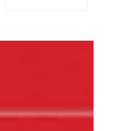
Christine Greiner
Gabi Gonçalves
Pascal Gielen
março de 2016
(2)
2 posts
fevereiro de 2016
(2)
2 posts